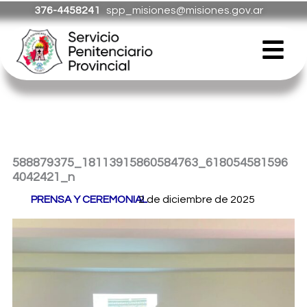
Ir
376-4458241
spp_misiones@misiones.gov.ar
al
Menú
contenido
588879375_18113915860584763_618054581596
4042421_n
Por
PRENSA Y CEREMONIAL
2 de diciembre de 2025
/