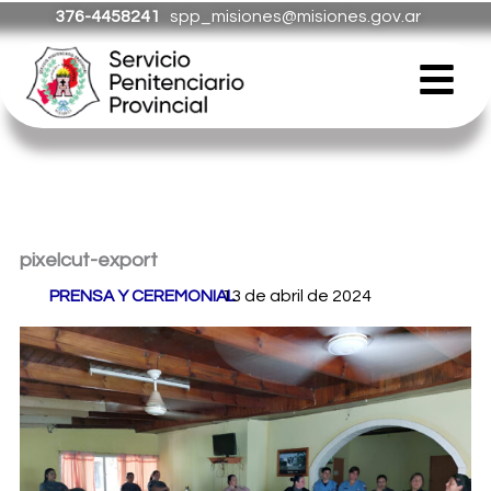
Ir
376-4458241
spp_misiones@misiones.gov.ar
al
Menú
contenido
pixelcut-export
Por
PRENSA Y CEREMONIAL
13 de abril de 2024
/