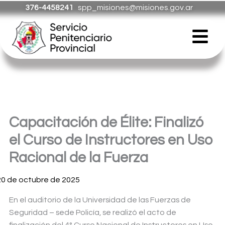
Ir
376-4458241
spp_misiones@misiones.gov.ar
al
Menú
contenido
Capacitación de Élite: Finalizó
el Curso de Instructores en Uso
Racional de la Fuerza
20 de octubre de 2025
En el auditorio de la Universidad de las Fuerzas de
Seguridad – sede Policía, se realizó el acto de
finalización
del 4° Curso Nacional de Instructores en Uso