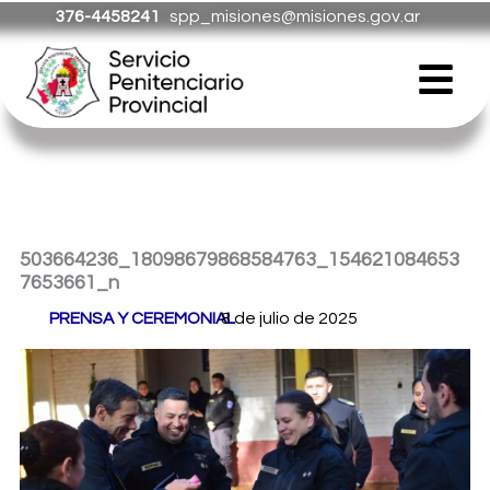
Ir
376-4458241
spp_misiones@misiones.gov.ar
al
Menú
contenido
503664236_18098679868584763_154621084653
7653661_n
Por
PRENSA Y CEREMONIAL
8 de julio de 2025
/