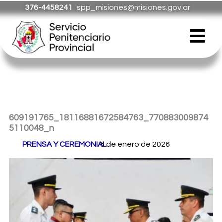
Ir
376-4458241
spp_misiones@misiones.gov.ar
al
Menú
contenido
609191765_18116881672584763_770883009874
5110048_n
Por
PRENSA Y CEREMONIAL
6 de enero de 2026
/