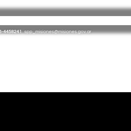
tina |
Barrio
Cristo
Rey
E
dificio Torreón
|
(376) 4458241
| spp_
6-4458241
spp_misiones@misiones.gov.ar