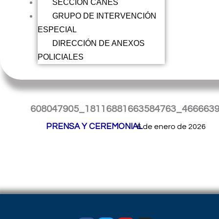
SECCIÓN CANES
GRUPO DE INTERVENCIÓN
ESPECIAL
DIRECCIÓN DE ANEXOS
POLICIALES
608047905_18116881663584763_466663
Por
PRENSA Y CEREMONIAL
/
6 de enero de 2026