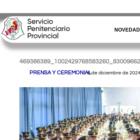
Ir
Servicio Penitenciario de la Provincia de Misiones
– Argen
al
contenido
NOVEDAD
469386389_1002429768583260_8300966
Por
PRENSA Y CEREMONIAL
/
6 de diciembre de 202