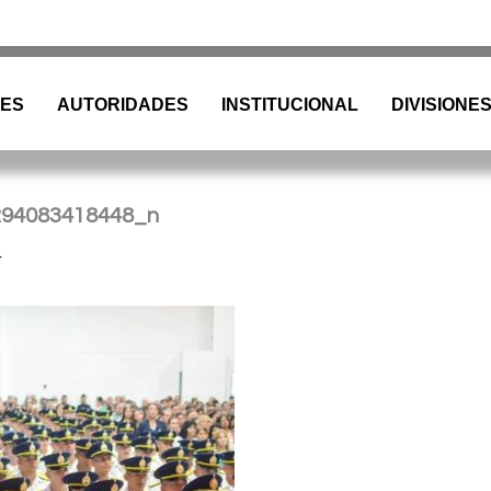
tina |
Barrio
Cristo
Rey
E
dificio Torreón
|
(376) 4458241
| spp_
ES
AUTORIDADES
INSTITUCIONAL
DIVISIONE
294083418448_n
4